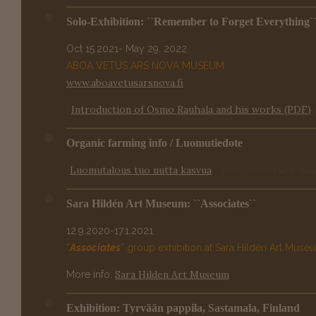
Solo-Exhibition: ``Remember to Forget Everything``
Oct 15.2021- May 29. 2022
ABOA VETUS ARS NOVA MUSEUM
www.aboavetusarsnova.fi
Introduction of Osmo Rauhala and his works (PDF)
[
]
Organic farming info / Luomutiedote
Luomutalous tuo uutta kasvua
“
” -ideapaperin voit lad
Sara Hildén Art Museum: ``Associates``
12.9.2020-17.1.2021
“
Associates
” group exhibition at Sara Hildén Art Muse
Sara Hilden Art Museum
More info:
Exhibition: Tyrvään pappila, Sastamala, Finland