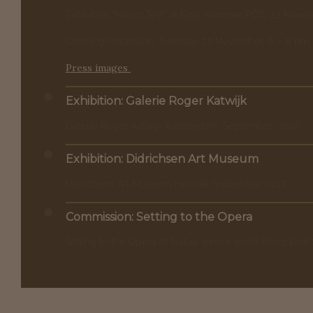
Exhibition “Mirror Test” at Elga Wimmer PCC. 22 Nov
Opening Reception: Tuesday, 22 November, 6 – 8 p
Press images
Exhibition: Galerie Roger Katwijk
Galerie Roger Katwijk Amsterdam September 2016
Exhibition: Didrichsen Art Museum
Didrichsen Art Museum
Helsinki September 2017.
Commission: Setting to the Opera
Setting to the Opera of Nobel winner writer Franz Emi