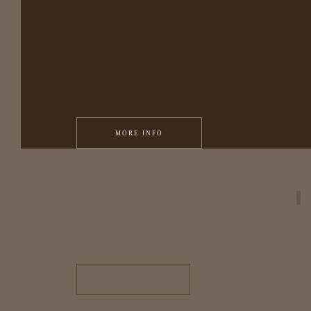
MORE INFO
PAINT
SEE ALL