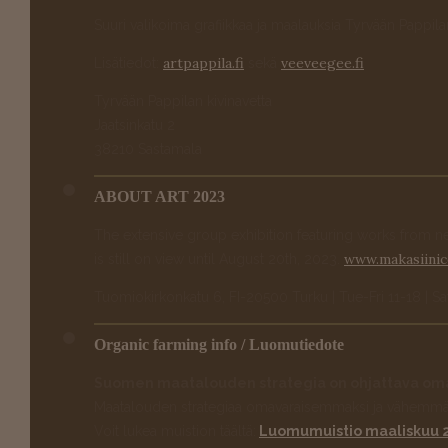
Suuri valikoima grafiikkaa ja maalauksia Tyrvään Pappil
artpappila.fi
veeveegee.fi
Lisätiedot:
sekä
Tyrvään Pappilan kivinavetta
Jaatsinkatu 2
38210 Sastamala
ABOUT ART 2023
The extensive group exhibition featuring works from nea
www.makasiini
is still on view until August 20th, 2023.
Tuomiokirkonkatu 6, FI-20500 Turku | Tue-Fri 11-18 | Sa
Organic farming info / Luomutiedote
Suomen maatalouden strategia on ohjattava om
Maatalouden strategiaa omavaraisemmaksi ja vähemmän t
Voit lukea muistion täältä:
Luomumuistio maaliskuu 