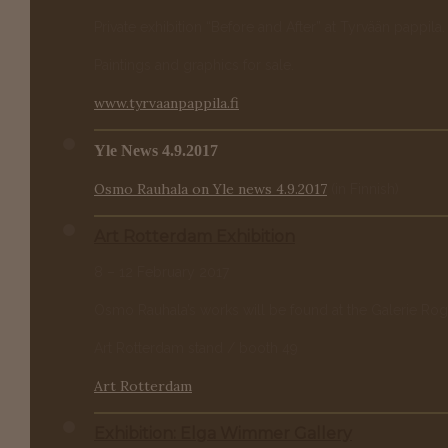
Private exhibition “Before and After” at Tyrvään pappil
Paintings and graphics for sale.
www.tyrvaanpappila.fi
Yle News 4.9.2017
Osmo Rauhala on Yle news 4.9.2017
(in Finnish)
Art Rotterdam Exhibition
8 – 12 February 2017
Osmo Rauhala’s works will be found at the Galerie Rog
Art Rotterdam stand / booth 49
Art Rotterdam
Exhibition: Elga Wimmer Gallery