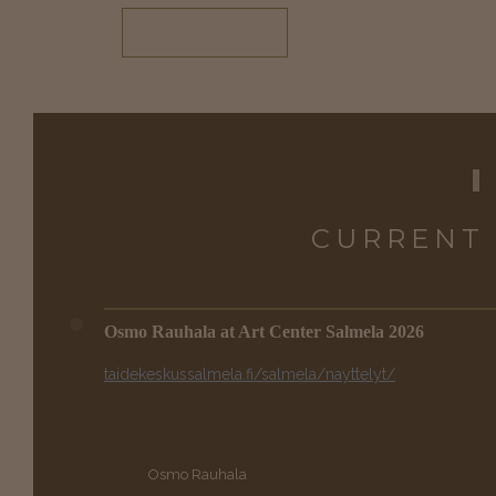
SEE
ALL
CURRENT
Osmo Rauhala at Art Center Salmela 2026
taidekeskussalmela.fi/salmela/nayttelyt/
Osmo Rauhala