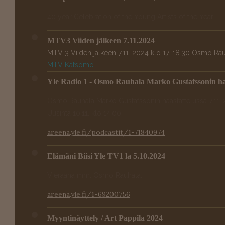
40 year Celebration of the Young Artists of the Year.
MTV3 Viiden jälkeen 7.11.2024
MTV 3 Viiden jälkeen 7.11. 2024 klo 17-18.30 Osmo Rauh
MTV Katsomo
Yle Radio 1 - Osmo Rauhala Marko Gustafssonin haa
Osmo Rauhala Marko Gustafssonin haastattelussa 7.11. 
Uusinta 10.11. klo 14.00
areena.yle.fi/podcastit/1-71840974
Elämäni Biisi Yle TV1 la 5.10.2024
Vieraana mm. Osmo Rauhala.
areena.yle.fi/1-69200756
Myyntinäyttely / Art Pappila 2024