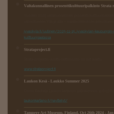
Valtakunnallinen prosenttikulttuuripalkinto Strata 
Vuoden 2025 valtakunnallinen prosentti kulttuuripalkint
valmistuneen Yltä ja alta – maataideteoksen peruskunno
jyvaskyla.fi/uutinen/2025-11-15_jyvaskylan-kaupungin-my
kulttuurigaalassa
Strataproject.fi
Strata-projektin uusittu nettisivusto on nyt avattu.
www.strataproject.fi
Laukon Kesä - Laukko Summer 2025
Osmo Rauhala Laukon kartanon päärakennus 11.6-17.8
laukonkartano.fi/nayttelyt/
Tampere Art Museum, Finland, Oct 26th 2024 - Jan