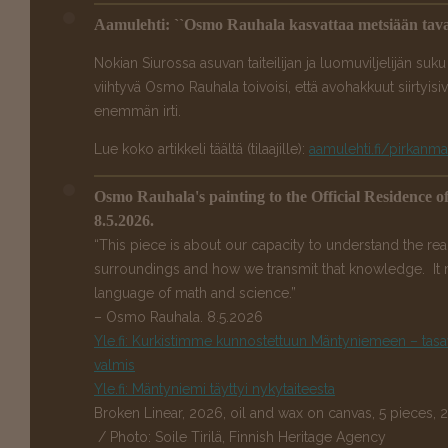
Aamulehti: ``Osmo Rauhala kasvattaa metsiään tavall
Nokian Siurossa asuvan taiteilijan ja luomuviljelijän suk
viihtyvä Osmo Rauhala toivoisi, että avohakkuut siirtyisiv
enemmän irti.
Lue koko artikkeli täältä (tilaajille):
aamulehti.fi/pirkan
Osmo Rauhala's painting to the Official Residence o
8.5.2026.
“This piece is about our capacity to understand the rea
surroundings and how we transmit that knowledge. It
language of math and science.”
– Osmo Rauhala. 8.5.2026
Yle.fi: Kurkistimme kunnostettuun Mäntyniemeen – tasa
valmis
Yle.fi: Mäntyniemi täyttyi nykytaiteesta
Broken Linear, 2026, oil and wax on canvas, 5 pieces
/
Photo: Soile Tirilä, Finnish Heritage Agency